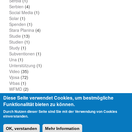
Serbia
(1)
Serbien
(4)
Social Media
(1)
Solar
(1)
Spenden
(1)
Stara Planina
(4)
Studie
(13)
Studien
(1)
Study
(1)
Subventionen
(1)
Una
(1)
Unterstützung
(1)
Video
(35)
Vjosa
(72)
Vrbas
(1)
WFMD
(2)
Wissenschaft
(11)
Diese Seite verwendet Cookies, um bestmögliche
Funktionalität bieten zu können.
Durch Nutzen dieser Seite sind Sie mit der Verwendung von Cookies
einverstanden.
Datenschutz
Impressum
OK, verstanden
Mehr Information