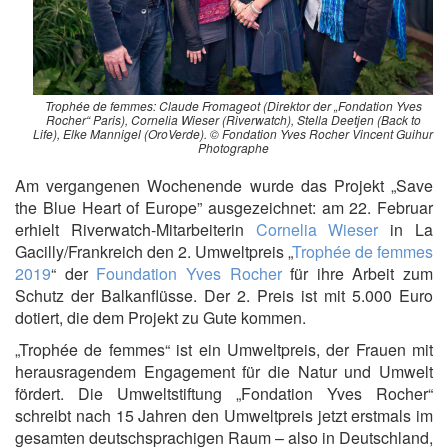
Trophée de femmes: Claude Fromageot (Direktor der „Fondation Yves
Rocher“ Paris), Cornelia Wieser (Riverwatch), Stella Deetjen (Back to
Life), Elke Mannigel (OroVerde). © Fondation Yves Rocher Vincent Guihur
Photographe
Am vergangenen Wochenende wurde das Projekt „Save
the Blue Heart of Europe” ausgezeichnet: am 22. Februar
erhielt Riverwatch-Mitarbeiterin
Cornelia Wieser
in La
Gacilly/Frankreich den 2. Umweltpreis „
Trophée de femmes
2019
“ der
Foundation Yves Rocher
für ihre Arbeit zum
Schutz der Balkanflüsse. Der 2. Preis ist mit 5.000 Euro
dotiert, die dem Projekt zu Gute kommen.
„Trophée de femmes“ ist ein Umweltpreis, der Frauen mit
herausragendem Engagement für die Natur und Umwelt
fördert. Die Umweltstiftung „Fondation Yves Rocher“
schreibt nach 15 Jahren den Umweltpreis jetzt erstmals im
gesamten deutschsprachigen Raum – also in Deutschland,