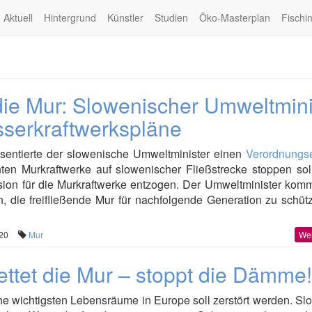
Aktuell
Hintergrund
Künstler
Studien
Öko-Masterplan
Fischi
 die Mur: Slowenischer Umweltmini
sserkraftwerkspläne
sentierte der slowenische Umweltminister einen
Verordnungs
nten Murkraftwerke auf slowenischer Fließstrecke stoppen sol
ion für die Murkraftwerke entzogen. Der Umweltminister komm
 die freifließende Mur für nachfolgende Generation zu schütz
:20
Mur
Wei
Rettet die Mur – stoppt die Dämme!
he wichtigsten Lebensräume in Europe soll zerstört werden. S