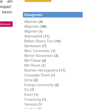
as ein
ropas“.
 bevor.
Kategorien
Albanien
(4)
terlesen
Allgemein
(38)
Allgmein
(1)
Artenvielfalt
(11)
Balkan Rivers Tour
(16)
Bankwatch
(7)
Bern Convention
(1)
Berner Konvention
(3)
BiH Flüsse
(4)
BiH Rivers
(1)
Bosnien-Herzegowina
(17)
Campaign Event
(1)
Drina
(2)
Energy Community
(2)
EU
(7)
Event
(1)
Forschung
(1)
General
(1)
Huchen
(3)