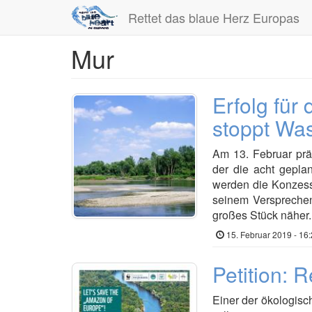
Rettet das blaue Herz Europas
Mur
Direkt
zum
Inhalt
Erfolg für
stoppt Wa
Am 13. Februar prä
der die acht gepla
werden die Konzess
seinem Versprechen,
großes Stück näher.
15. Februar 2019 - 16
Petition: 
Einer der ökologisc