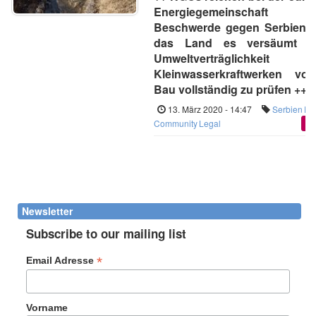
Energiegemeinschaft
Beschwerde gegen Serbien ei
das Land es versäumt ha
Umweltverträglichkei
Kleinwasserkraftwerken vo
Bau vollständig zu prüfen ++
13. März 2020 - 14:47
Serbien
En
Community
Legal
We
Newsletter
Subscribe to our mailing list
*
Email Adresse
Vorname