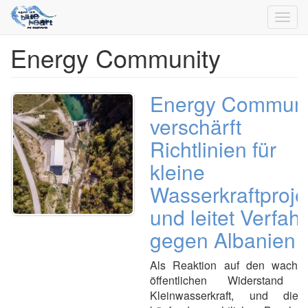
Toggl
navig
Energy Community
Direkt
zum
Inhalt
Energy Communi
verschärft
Richtlinien für
kleine
Wasserkraftproje
und leitet Verfah
gegen Albanien 
Als Reaktion auf den wachs
öffentlichen Widerstand 
Kleinwasserkraft, und die