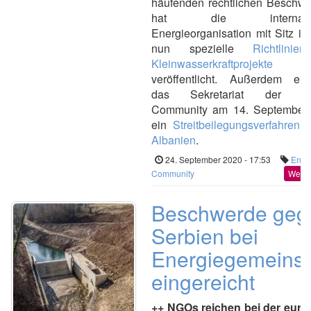
häufenden rechtlichen Beschwe
hat die internatio
Energieorganisation mit Sitz i
nun spezielle
Richtlinie
Kleinwasserkraftprojekte
veröffentlicht. Außerdem eröf
das Sekretariat der En
Community am 14. September
ein
Streitbeilegungsverfahren 
Albanien
.
24. September 2020 - 17:53
Ener
Community
Weite
Beschwerde geg
Serbien bei
Energiegemeinsc
eingereicht
++ NGOs reichen bei der eurp