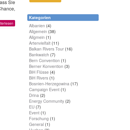
ass Sie
Chance,
Kategorien
terlesen
Albanien
(4)
Allgemein
(38)
Allgmein
(1)
Artenvielfalt
(11)
Balkan Rivers Tour
(16)
Bankwatch
(7)
Bern Convention
(1)
Berner Konvention
(3)
BiH Flüsse
(4)
BiH Rivers
(1)
Bosnien-Herzegowina
(17)
Campaign Event
(1)
Drina
(2)
Energy Community
(2)
EU
(7)
Event
(1)
Forschung
(1)
General
(1)
Huchen
(3)