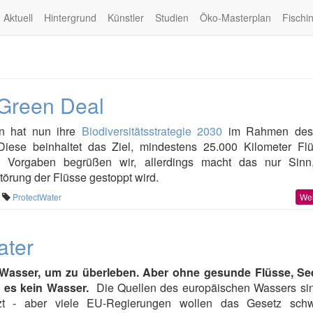
Aktuell
Hintergrund
Künstler
Studien
Öko-Masterplan
Fischi
 Green Deal
n hat nun ihre
Biodiversitätsstrategie 2030
im Rahmen des
 Diese beinhaltet das Ziel, mindestens 25.000 Kilometer Fl
se Vorgaben begrüßen wir, allerdings macht das nur Sin
störung der Flüsse gestoppt wird.
ProtectWater
Wei
ater
 Wasser, um zu überleben. Aber ohne gesunde Flüsse, S
t es kein Wasser.
Die Quellen des europäischen Wassers si
zt - aber viele EU-Regierungen wollen das Gesetz sch