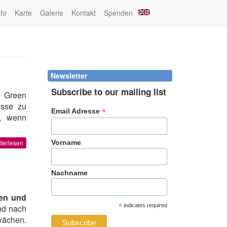
nfo
Karte
Galerie
Kontakt
Spenden
Newsletter
Subscribe to our mailing list
 Green
üsse zu
*
Email Adresse
n, wenn
terlesen
Vorname
Nachname
een und
*
indicates required
nd nach
wächen.