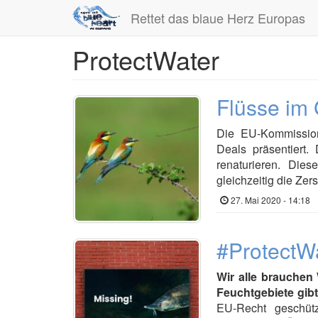
Rettet das blaue Herz Europas
ProtectWater
Direkt
zum
Inhalt
Flüsse im
Die EU-Kommissio
Deals präsentiert.
renaturieren. Die
gleichzeitig die Zer
27. Mai 2020 - 14:18
#ProtectW
Wir alle brauchen
Feuchtgebiete gib
EU-Recht geschüt