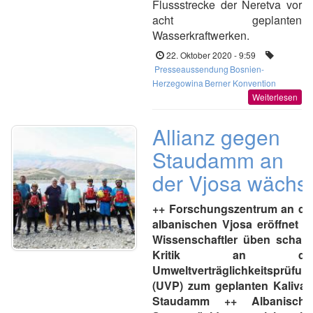
Flussstrecke der Neretva vor
acht geplanten
Wasserkraftwerken.
22. Oktober 2020 - 9:59
Presseaussendung
Bosnien-
Herzegowina
Berner Konvention
Weiterlesen
Allianz gegen
Staudamm an
der Vjosa wächst
++ Forschungszentrum an de
albanischen Vjosa eröffnet +
Wissenschaftler üben scharf
Kritik an de
Umweltverträglichkeitsprüfun
(UVP) zum geplanten Kalivaç
Staudamm ++ Albanische