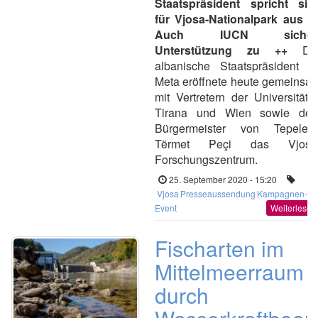
Staatspräsident spricht sic
für Vjosa-Nationalpark aus +
Auch IUCN sicher
Unterstützung zu ++
De
albanische Staatspräsident Ili
Meta eröffnete heute gemeinsa
mit Vertretern der Universitäte
Tirana und Wien sowie de
Bürgermeister von Tepelen
Tërmet Peçi das Vjosa
Forschungszentrum.
25. September 2020 - 15:20
Vjosa
Presseaussendung
Kampagnen-
Event
Weiterlesen
Fischarten im
Mittelmeerraum
durch