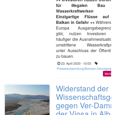
für illegalen Bau 
Wasserkraftwerken
Einzigartige Flüsse auf
Balkan in Gefahr ++
Während e
Europa Ausgangsbegrenzu
gibt, nutzen Investoren i
häufiger die Ausnahmesituation
umstrittene Wasserkraftproj
unter Ausschluss der Öffentlic
zu bauen.
23. April 2020 - 10:03
Presseaussendung
Bosnien-Herzegowin
Weiter
Widerstand der
Wissenschaftsg
gegen Ver-Dam
der Vjosa in Alb