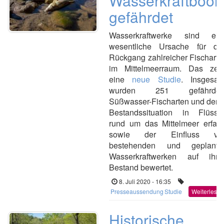
Wasserkraftboo
gefährdet
Wasserkraftwerke sind ein
wesentliche Ursache für de
Rückgang zahlreicher Fischarte
im Mittelmeerraum. Das zeig
eine
neue Studie
. Insgesam
wurden 251 gefährdet
Süßwasser-Fischarten und dere
Bestandssituation in Flüsse
rund um das Mittelmeer erfass
sowie der Einfluss vo
bestehenden und geplante
Wasserkraftwerken auf ihre
Bestand bewertet.
8. Juli 2020 - 16:35
Presseaussendung
Studie
Weiterlesen
Historische