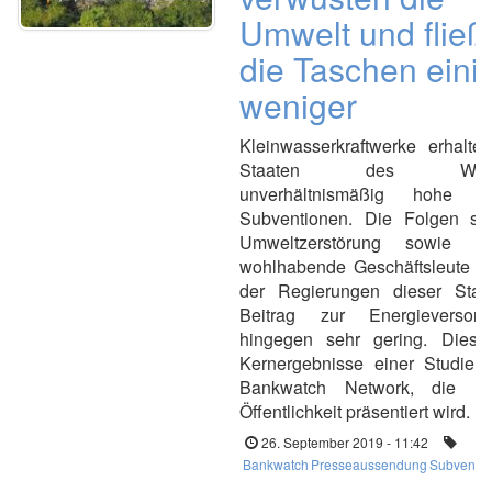
Umwelt und fließ
die Taschen eini
weniger
Kleinwasserkraftwerke erhalte
Staaten des Westba
unverhältnismäßig hohe öff
Subventionen. Die Folgen si
Umweltzerstörung sowie Pr
wohlhabende Geschäftsleute i
der Regierungen dieser Staa
Beitrag zur Energieversor
hingegen sehr gering. Dies 
Kernergebnisse einer Studie
Bankwatch Network, die he
Öffentlichkeit präsentiert wird.
26. September 2019 - 11:42
Bankwatch
Presseaussendung
Subventio
W