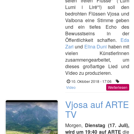
seien freien Flüsse" ("Lum
Lumi i Lirë"!) soll den
bedrohten Flüssen Vjosa und
Valbona eine Stimme geben
und ein tiefes Echo des
Bewusstseins in der
Öffentlichkeit schaffen.
Eda
Zari
und
Elina Duni
haben mit
vielen KünstlerInnen
zusammengearbeitet, um
dieses großartige Lied und
Video zu produzieren.
10. Oktober 2018 - 17:06
Video
Weiterlesen
Vjosa auf ARTE
TV
Morgen,
Dienstag (17. Juli),
wird um 19:40 auf ARTE
die