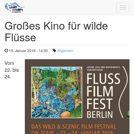
Toggl
navig
Großes Kino für wilde
Direkt
zum
Flüsse
Inhalt
15. Januar 2016 - 14:30
Allgemein
Vom
22. bis
24.