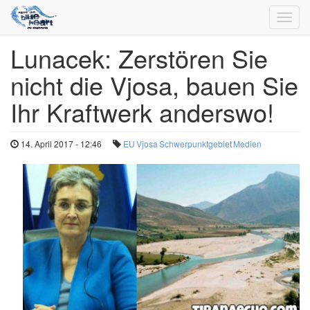
Toggl
navig
Lunacek: Zerstören Sie
Direkt
zum
nicht die Vjosa, bauen Sie
Inhalt
Ihr Kraftwerk anderswo!
14. April 2017 - 12:46
EU
Vjosa
Schwerpunktgebiet
Medien