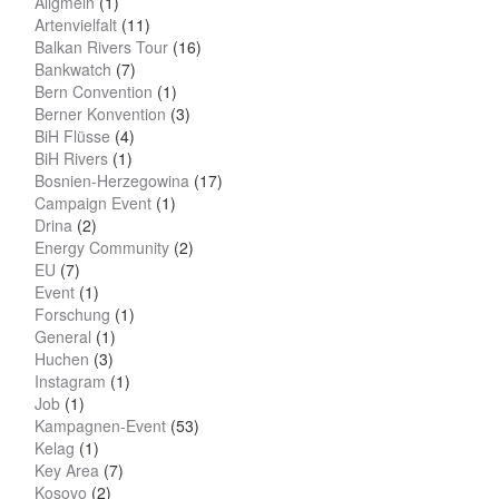
Allgmein
(1)
Artenvielfalt
(11)
Balkan Rivers Tour
(16)
Bankwatch
(7)
Bern Convention
(1)
Berner Konvention
(3)
BiH Flüsse
(4)
BiH Rivers
(1)
Bosnien-Herzegowina
(17)
Campaign Event
(1)
Drina
(2)
Energy Community
(2)
EU
(7)
Event
(1)
Forschung
(1)
General
(1)
Huchen
(3)
Instagram
(1)
Job
(1)
Kampagnen-Event
(53)
Kelag
(1)
Key Area
(7)
Kosovo
(2)