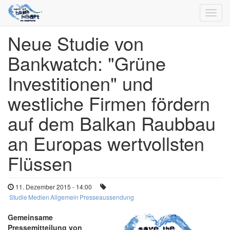
Toggl
navig
Neue Studie von
Direkt
zum
Bankwatch: "Grüne
Inhalt
Investitionen" und
westliche Firmen fördern
auf dem Balkan Raubbau
an Europas wertvollsten
Flüssen
11. Dezember 2015 - 14:00
Studie
Medien
Allgemein
Presseaussendung
Gemeinsame
Pressemitteilung von