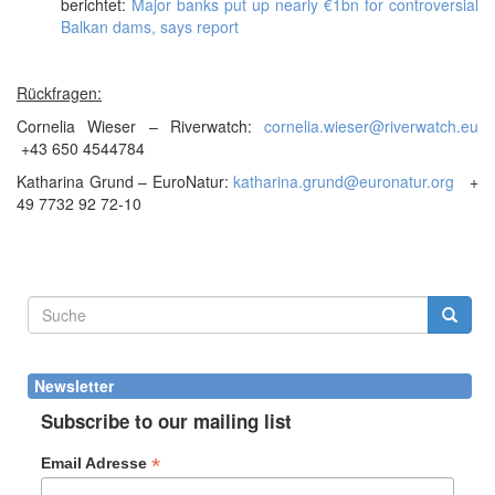
berichtet:
Major banks put up nearly €1bn for controversial
Balkan dams, says report
Rückfragen:
Cornelia Wieser – Riverwatch:
cornelia.wieser@riverwatch.eu
+43 650 4544784
Katharina Grund – EuroNatur:
katharina.grund@euronatur.org
+
49 7732 92 72-10
Suchformular
Suche
Newsletter
Subscribe to our mailing list
*
Email Adresse