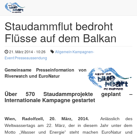
Staudammflut bedroht
Direkt
zum
Flüsse auf dem Balkan
Inhalt
21. März 2014 - 10:26
Allgemein
Kampagnen-
Event
Presseaussendung
Gemeinsame Presseinformation von
Riverwatch und EuroNatur
Über
570 Staudammprojekte geplant –
Internationale Kampagne gestartet
Wien,
Radolfzell,
20. März, 2014.
Anlässlich des
Weltwassertags am 22. März, der in diesem Jahr unter dem
Motto „Wasser und Energie“ steht machen EuroNatur und