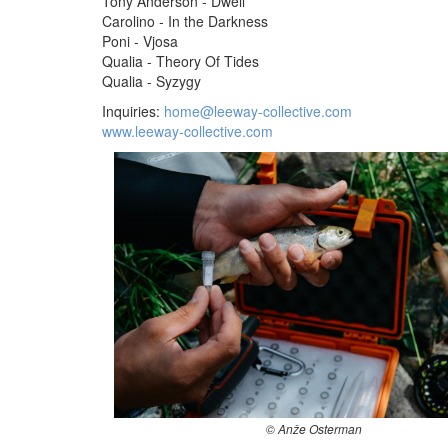
Tony Anderson - Dwell
Carolino - In the Darkness
Poni - Vjosa
Qualia - Theory Of Tides
Qualia - Syzygy
Inquiries:
home@leeway-collective.com
www.leeway-collective.com
© Anže Osterman