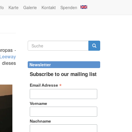
nfo
Karte
Galerie
Kontakt
Spenden
Suchformular
uropas -
Suche
Leeway
 dieses
Newsletter
Subscribe to our mailing list
*
Email Adresse
Vorname
Nachname