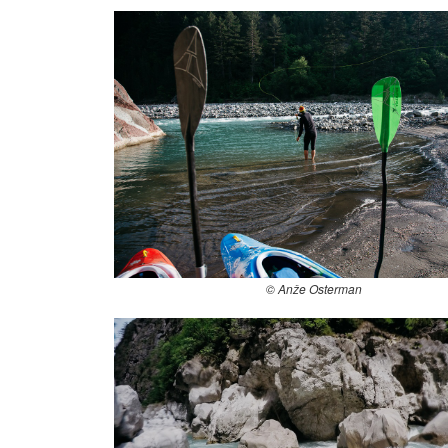
© Anže Osterman