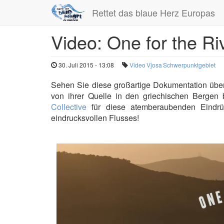
Rettet das blaue Herz Europas
Video: One for the Ri
Direkt
zum
Inhalt
30. Juli 2015 - 13:08
Video
Vjosa
Schwerpunktgebiet
Sehen Sie diese großartige Dokumentation über 
von ihrer Quelle in den griechischen Bergen
Collective
für diese atemberaubenden Eindrüc
eindrucksvollen Flusses
!