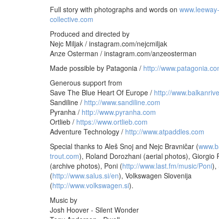
Full story with photographs and words on
www.leeway
collective.com
Produced and directed by
Nejc Miljak / instagram.com/nejcmiljak
Anze Osterman / instagram.com/anzeosterman
Made possible by Patagonia /
http://www.patagonia.c
Generous support from
Save The Blue Heart Of Europe /
http://www.balkanrive
Sandiline /
http://www.sandiline.com
Pyranha /
http://www.pyranha.com
Ortlieb /
https://www.ortlieb.com
Adventure Technology /
http://www.atpaddles.com
Special thanks to Aleš Snoj and Nejc Bravničar (
www.b
trout.com
), Roland Dorozhani (aerial photos), Giorgio 
(archive photos), Poni (
http://www.last.fm/music/Poni
),
(
http://www.salus.si/en
), Volkswagen Slovenija
(
http://www.volkswagen.si
).
Music by
Josh Hoover - Silent Wonder