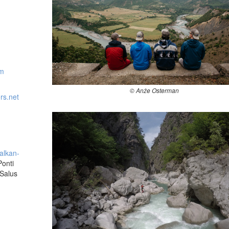
-
om
© Anže Osterman
rs.net
alkan-
Ponti
 Salus