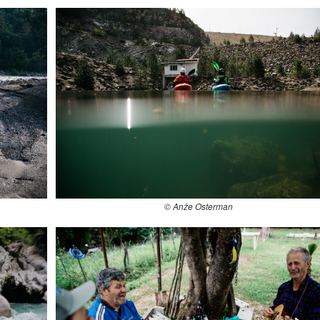
© Anže Osterman