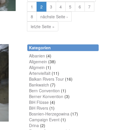
1
2
3
4
5
6
7
8
nächste Seite ›
letzte Seite »
Kategorien
Albanien
(4)
Allgemein
(38)
Allgmein
(1)
Artenvielfalt
(11)
Balkan Rivers Tour
(16)
Bankwatch
(7)
Bern Convention
(1)
Berner Konvention
(3)
BiH Flüsse
(4)
BiH Rivers
(1)
Bosnien-Herzegowina
(17)
Campaign Event
(1)
Drina
(2)