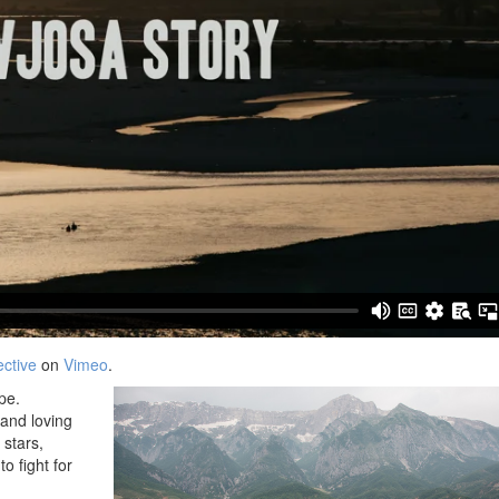
ctive
on
Vimeo
.
pe.
 and loving
 stars,
 fight for