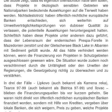
Die Studie zeigt, dass es eigentlich offensichtlich hätte sein sollen,
dass Projekte in ökologisch sensiblen Gebieten wie
Nationalparken bedeutende Auswirkungen auf die Tierwelt haben
werden. Nichtsdestotrotz haben öffentlich-rechtliche europäische
Banken entschieden, sich weiterhin auf
Umweltverträglichkeitsprüfungen von dubioser Qualität zu
verlassen, die potentielle Auswirkungen heruntergespielt hatten.
Schließlich haben diese Projekte unter anderem dazu geführt,
dass der Lebensraum der endemischen Prespa-Forelle in
Mazedonien zerstört und der Gletschersee Black Lake in Albanien
mit Sediment gefüllt wurde. All das hätte verhindert werden
können, wenn die Finanzierung von Projekten in Schutzgebieten
ausgeschlossen gewesen wäre. Die Situation wurde zudem noch
verschlimmert durch die Unfähigkeit oder den Unwillen der
Regierungen, die Gesetzgebung richtig zu überwachen und zu
verstärken.
In drei der Fälle - Lipkovo (auch bekannt als Kamena reka),
Tearce 97-99 (auch bekannt als Bistrica 97-99) und Ilovac –
blieben die Finanzierungsquellen bis vor kurzem geheim. Sie
waren nicht direkt von öffentlich-rechtlichen europäischen Banken
finanziert worden, sondern mit Hilfe von Krediten, vergeben über
lokale Banken, die sich weigern, Preis zu geben, welche Projekte