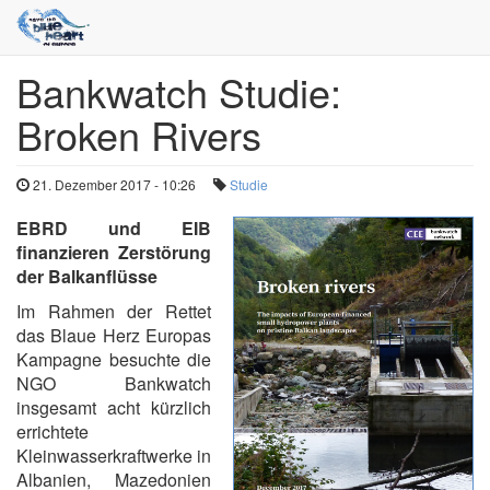
Bankwatch Studie:
Direkt
zum
Broken Rivers
Inhalt
21. Dezember 2017 - 10:26
Studie
EBRD und EIB
finanzieren Zerstörung
der Balkanflüsse
Im Rahmen der Rettet
das Blaue Herz Europas
Kampagne besuchte die
NGO Bankwatch
insgesamt acht kürzlich
errichtete
Kleinwasserkraftwerke in
Albanien, Mazedonien