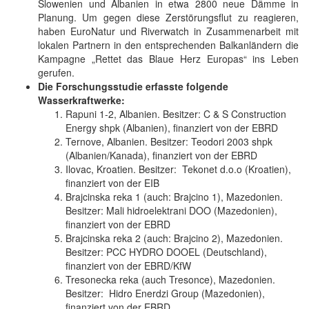
Slowenien und Albanien in etwa 2800 neue Dämme in
Planung. Um gegen diese Zerstörungsflut zu reagieren,
haben EuroNatur und Riverwatch in Zusammenarbeit mit
lokalen Partnern in den entsprechenden Balkanländern die
Kampagne „Rettet das Blaue Herz Europas“ ins Leben
gerufen.
Die Forschungsstudie erfasste folgende
Wasserkraftwerke:
Rapuni 1-2, Albanien. Besitzer: C & S Construction
Energy shpk (Albanien), finanziert von der EBRD
Ternove, Albanien. Besitzer: Teodori 2003 shpk
(Albanien/Kanada), finanziert von der EBRD
Ilovac, Kroatien. Besitzer: Tekonet d.o.o (Kroatien),
finanziert von der EIB
Brajcinska reka 1 (auch: Brajcino 1), Mazedonien.
Besitzer: Mali hidroelektrani DOO (Mazedonien),
finanziert von der EBRD
Brajcinska reka 2 (auch: Brajcino 2), Mazedonien.
Besitzer: PCC HYDRO DOOEL (Deutschland),
finanziert von der EBRD/KfW
Tresonecka reka (auch Tresonce), Mazedonien.
Besitzer: Hidro Enerdzi Group (Mazedonien),
finanziert von der EBRD