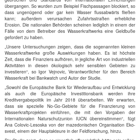
übergangen. So wurden zum Beispiel Fischpassagen blockiert, so
dass ungenügend oder gar kein Wasser flussabwärts fließen
kann; außerdem verursachen Zufahrtsstraßen erhebliche
Erosion. Die nationalen Behörden scheinen lediglich in einem der
Fälle von dem Betreiber des Wasserkraftwerks eine Geldbuße
gefordert zu haben.
„Unsere Untersuchungen zeigen, dass die sogenannten kleinen
Wasserkraftwerke große Auswirkungen haben. Es ist höchste
Zeit, dass die Finanziers aufhören, in jegliche Art von industriellen
Aktivitäten in diesen ökologisch sehr sensiblen Gebieten zu
investieren“, so Igor Vejnovic, Verantwortlicher für den Bereich
Wasserkraft bei Bankwatch und Autor der Studie.
„Sowohl die Europäische Bank für Wiederaufbau und Entwicklung
als auch die Europäische Investitionsbank werden ihre
Kreditvergabepolitik im Jahr 2018 überarbeiten. Wir erwarten,
dass sie spezielle No-Go-Gebiete für die Finanzierung von
Wasserkraftprojekten einführen, die mit den Vorgaben der
Internationalen Naturschutzunion IUCN übereinstimmen“, fügt
Ana Colovic-Lesoska von der mazedonischen Organisation Eko-
svest, einem der Hauptakteure in der Feldforschung, hinzu.