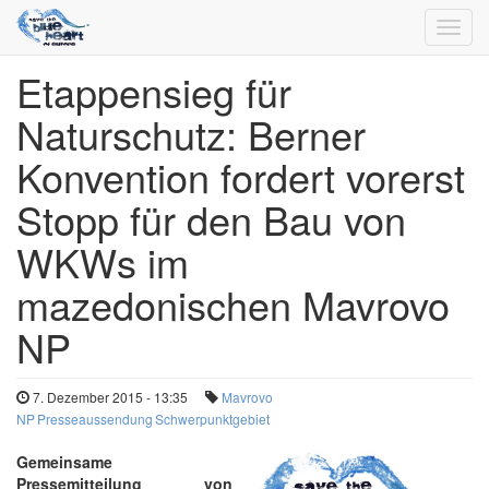
Toggl
navig
Etappensieg für
Direkt
zum
Naturschutz: Berner
Inhalt
Konvention fordert vorerst
Stopp für den Bau von
WKWs im
mazedonischen Mavrovo
NP
7. Dezember 2015 - 13:35
Mavrovo
NP
Presseaussendung
Schwerpunktgebiet
Gemeinsame
Pressemitteilung von