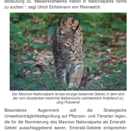
Bedeutung zu. Wasserkraftwerke haben in Nationalparks nichts
zu suchen “, sagt Ulrich Eichelmann von Riverwatch.
Der Mavrovo Nationalpark ist das einzige bekannte Gebiet, in dem sich
der vom Aussterben bedrohte Balkanluchs nachweislich fortpflanzt (c)
Jörg Pukownik
Besonderes Augenmerk soll die Strategische
Umweltverträglichkeitsprüfung auf Pflanzen- und Tierarten legen,
die für die Nominierung des Mavrovo Nationalparks als Emerald-
Gebiet ausschlaggebend waren. Emerald-Gebiete entsprechen