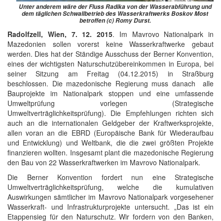
Unter anderem wäre der Fluss Radika von der Wasserabführung und
dem täglichen Schwallbetrieb des Wasserkraftwerks Boskov Most
betroffen (c) Romy Durst.
Radolfzell, Wien, 7. 12. 2015
. Im Mavrovo Nationalpark in
Mazedonien sollen vorerst keine Wasserkraftwerke gebaut
werden. Dies hat der Ständige Ausschuss der Berner Konvention,
eines der wichtigsten Naturschutzübereinkommen in Europa, bei
seiner Sitzung am Freitag (04.12.2015) in Straßburg
beschlossen. Die mazedonische Regierung muss danach alle
Bauprojekte im Nationalpark stoppen und eine umfassende
Umweltprüfung vorlegen (Strategische
Umweltverträglichkeitsprüfung). Die Empfehlungen richten sich
auch an die internationalen Geldgeber der Kraftwerksprojekte,
allen voran an die EBRD (Europäische Bank für Wiederaufbau
und Entwicklung) und Weltbank, die die zwei größten Projekte
finanzieren wollten. Insgesamt plant die mazedonische Regierung
den Bau von 22 Wasserkraftwerken im Mavrovo Nationalpark.
Die Berner Konvention fordert nun eine Strategische
Umweltverträglichkeitsprüfung, welche die kumulativen
Auswirkungen sämtlicher im Mavrovo Nationalpark vorgesehener
Wasserkraft- und Infrastrukturprojekte untersucht. „Das ist ein
Etappensieg für den Naturschutz. Wir fordern von den Banken,