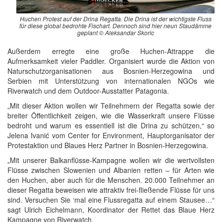
Huchen Protest auf der Drina Regatta. Die Drina ist der wichtigste Fluss
für diese global bedrohte Fischart. Dennoch sind hier neun Staudämme
geplant © Aleksandar Skoric
Außerdem erregte eine große Huchen-Attrappe die
Aufmerksamkeit vieler Paddler. Organisiert wurde die Aktion von
Naturschutzorganisationen aus Bosnien-Herzegowina und
Serbien mit Unterstützung von internationalen NGOs wie
Riverwatch und dem Outdoor-Ausstatter Patagonia.
„Mit dieser Aktion wollen wir Teilnehmern der Regatta sowie der
breiter Öffentlichkeit zeigen, wie die Wasserkraft unsere Flüsse
bedroht und warum es essentiell ist die Drina zu schützen,“ so
Jelena Ivanić vom Center for Environment, Hauptorganisator der
Protestaktion und Blaues Herz Partner in Bosnien-Herzegowina.
„Mit unserer Balkanflüsse-Kampagne wollen wir die wertvollsten
Flüsse zwischen Slowenien und Albanien retten – für Arten wie
den Huchen, aber auch für die Menschen. 20.000 Teilnehmer an
dieser Regatta beweisen wie attraktiv frei-fließende Flüsse für uns
sind. Versuchen Sie ‘mal eine Flussregatta auf einem Stausee…“
sagt Ulrich Eichelmann, Koordinator der Rettet das Blaue Herz
Kampagne von Riverwatch.