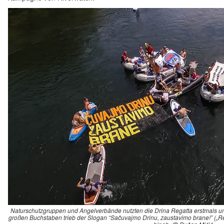
Naturschutzgruppen und Angelverbände nutzten die Drina Regatta erstmals u
großen Buchstaben trieb der Slogan “Sačuvajmo Drinu, zaustavimo brane!” („Ret