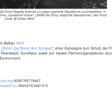
ie Drina Regatta erstmals um gegen geplante Staudämme zu protestieren. In
inu, zaustavimo brane!” („Rettet die Drina, stoppt die Staudämme!”) den Fluss
hinab. @ Dušan Mićić
 am Balkan
HIER
 „
Rettet das Blaue Herz Europas
“, einer Kampagne zum Schutz der F
 Riverwatch, EuroNatur sowie von lokalen Partnerorganisationen durc
 Environment.
czzs.org
00387/65779467
verwatch.eu
0043/676 6621512