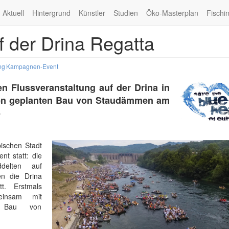
Aktuell
Hintergrund
Künstler
Studien
Öko-Masterplan
Fischi
f der Drina Regatta
ng
Kampagnen-Event
n Flussveranstaltung auf der Drina in
den geplanten Bau von Staudämmen am
+
ischen Stadt
nt statt: die
delten auf
en die Drina
. Erstmals
einsam mit
n Bau von