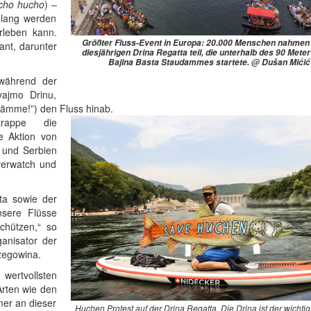
cho hucho
) –
r lang werden
erleben kann.
Größter Fluss-Event in Europa: 20.000 Menschen nahmen
nt, darunter
diesjährigen Drina Regatta teil, die unterhalb des 90 Mete
Bajina Basta Staudammes startete. @ Dušan Mićić
 während der
ajmo Drinu,
udämme!”) den Fluss hinab.
rappe die
ie Aktion von
 und Serbien
verwatch und
tta sowie der
unsere Flüsse
chützen,“ so
anisator der
rzegowina.
wertvollsten
Arten wie den
mer an dieser
Huchen Protest auf der Drina Regatta. Die Drina ist der wichtig