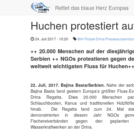
Rettet das blaue Herz Europas
Huchen protestiert au
Direkt
zum
Inhalt
24. Juli 2017 - 10:20
BiH Flüsse
Drina
Presseaussendu
++ 20.000 Menschen auf der diesjährige
Serbien ++ NGOs protestieren gegen 
weltweit wichtigsten Fluss für Huchen+
22. Juli, 2017. Bajina Basta/Serbien.
Nahe der serb
Bajina Basta fand gestern Europa’s größter Fluss-Eve
Drina Regatta. Etwa 20.000 Menschen pad
Schlauchbooten, Kanus und traditionellen Holzflöß
hinab. Die Regatta fand zum 24. Mal statt
demonstrierten in diesem Jahr NGOs gem
Fischereiverbänden gegen den geplante
Wasserkraftwerken an der Drina.