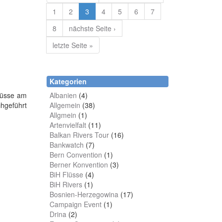
1
2
3
4
5
6
7
8
nächste Seite ›
letzte Seite »
Kategorien
Albanien
(4)
lüsse am
Allgemein
(38)
hgeführt
Allgmein
(1)
Artenvielfalt
(11)
Balkan Rivers Tour
(16)
Bankwatch
(7)
Bern Convention
(1)
Berner Konvention
(3)
BiH Flüsse
(4)
BiH Rivers
(1)
Bosnien-Herzegowina
(17)
Campaign Event
(1)
Drina
(2)