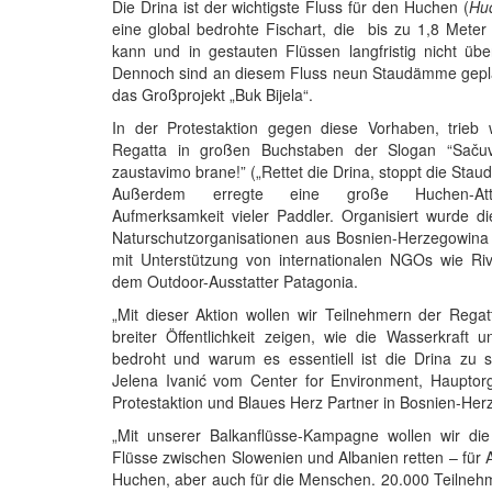
Die Drina ist der wichtigste Fluss für den Huchen (
Hu
eine global bedrohte Fischart, die bis zu 1,8 Mete
kann und in gestauten Flüssen langfristig nicht üb
Dennoch sind an diesem Fluss neun Staudämme gepla
das Großprojekt „Buk Bijela“.
In der Protestaktion gegen diese Vorhaben, trieb
Regatta in großen Buchstaben der Slogan “Sačuv
zaustavimo brane!” („Rettet die Drina, stoppt die Sta
Außerdem erregte eine große Huchen-Att
Aufmerksamkeit vieler Paddler. Organisiert wurde d
Naturschutzorganisationen aus Bosnien-Herzegowina
mit Unterstützung von internationalen NGOs wie Ri
dem Outdoor-Ausstatter Patagonia.
„Mit dieser Aktion wollen wir Teilnehmern der Rega
breiter Öffentlichkeit zeigen, wie die Wasserkraft 
bedroht und warum es essentiell ist die Drina zu s
Jelena Ivanić vom Center for Environment, Hauptorg
Protestaktion und Blaues Herz Partner in Bosnien-He
„Mit unserer Balkanflüsse-Kampagne wollen wir die 
Flüsse zwischen Slowenien und Albanien retten – für 
Huchen, aber auch für die Menschen. 20.000 Teilneh