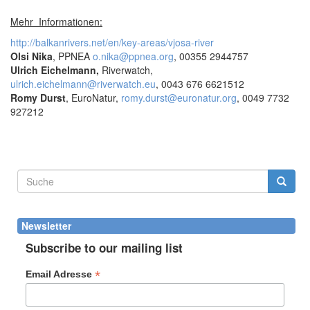
Mehr Informationen:
http://balkanrivers.net/en/key-areas/vjosa-river
Olsi Nika
, PPNEA
o.nika@ppnea.org
, 00355 2944757
Ulrich Eichelmann,
Riverwatch,
ulrich.eichelmann@riverwatch.eu
, 0043 676 6621512
Romy Durst
, EuroNatur,
romy.durst@euronatur.org
, 0049 7732
927212
Suchformular
Suche
Newsletter
Subscribe to our mailing list
*
Email Adresse