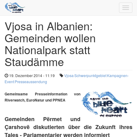
Toggl
navig
Vjosa in Albanien:
Direkt
zum
Gemeinden wollen
Inhalt
Nationalpark statt
Staudämme
19. Dezember 2014 - 11:19
Vjosa
Schwerpunktgebiet
Kampagnen-
Event
Presseaussendung
Gemeinsame
Presseinformation
von
Riverwatch, EuroNatur und PPNEA
Gemeinden Përmet und
Çarshovë diskutierten über die Zukunft ihres
Tales - Parlamentarier werden informiert