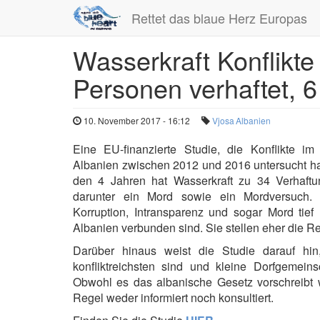
Rettet das blaue Herz Europas
Wasserkraft Konflikte
Direkt
zum
Personen verhaftet, 6
Inhalt
10. November 2017 - 16:12
Vjosa
Albanien
Eine EU-finanzierte Studie, die Konflikte 
Albanien zwischen 2012 und 2016 untersucht hat
den 4 Jahren hat Wasserkraft zu 34 Verhaftun
darunter ein Mord sowie ein Mordversuch. D
Korruption, Intransparenz und sogar Mord tie
Albanien verbunden sind. Sie stellen eher die R
Darüber hinaus weist die Studie darauf hin,
konfliktreichsten sind und kleine Dorfgemein
Obwohl es das albanische Gesetz vorschreibt 
Regel weder informiert noch konsultiert.