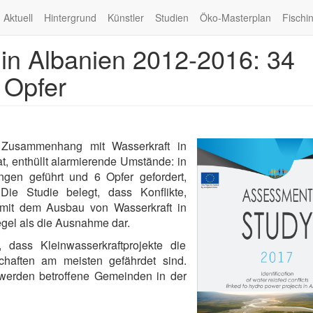
Aktuell
Hintergrund
Künstler
Studien
Öko-Masterplan
Fischi
 in Albanien 2012-2016: 34
 Opfer
im Zusammenhang mit Wasserkraft in
, enthüllt alarmierende Umstände: in
gen geführt und 6 Opfer gefordert,
ie Studie belegt, dass Konflikte,
f mit dem Ausbau von Wasserkraft in
egel als die Ausnahme dar.
 dass Kleinwasserkraftprojekte die
schaften am meisten gefährdet sind.
werden betroffene Gemeinden in der