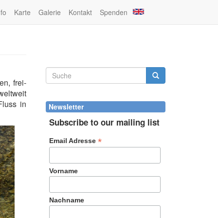
nfo
Karte
Galerie
Kontakt
Spenden
Suchformular
en, frei-
Suche
weltweit
luss in
Newsletter
Subscribe to our mailing list
*
Email Adresse
Vorname
Nachname