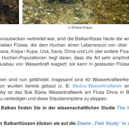
© Erhard Kraus
aubecken verbreitet war, sind die Balkanflüsse heute die wi
r sieben Flüsse, die dem Huchen einen Lebensraum von über
ava, Kolpa / Kupa, Una, Sana, Drina und Lim (der andere Fluss
 Huchen-Populationen liegt daran, dass die Art sehr empfind
sbau von Wasserkraft reagiert; sie kann in gestauten Flüsse
chen sind nun gefährdet: Insgesamt sind 93 Wasserkraftwerke
von wurden bereits gebaut (z. B.
Medna-Wasserkraftwerk
am
bby ist das Buk Bijela Wasserkraftwerk am Fluss Drina in B
zu verteidigen und diese Staudammpläne zu stoppen.
Balkan finden Sie in der wissenschaftlichen Studie
The 
 Balkanflüssen klicken sie auf die
Ebene „Fish Study“ in 