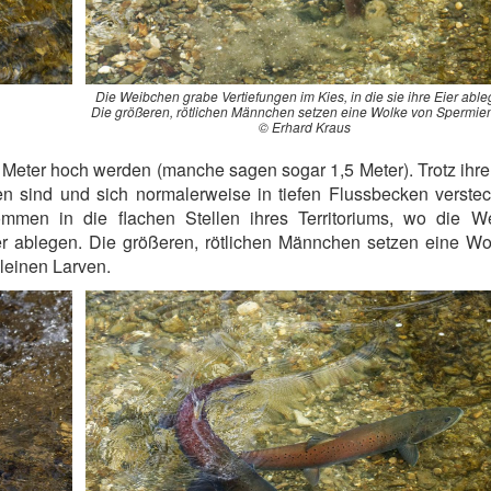
Die Weibchen grabe Vertiefungen im Kies, in die sie ihre Eier able
Die größeren, rötlichen Männchen setzen eine Wolke von Spermien 
© Erhard Kraus
 Meter hoch werden (manche sagen sogar 1,5 Meter). Trotz ihr
en sind und sich normalerweise in tiefen Flussbecken verste
ommen in die flachen Stellen ihres Territoriums, wo die W
ier ablegen. Die größeren, rötlichen Männchen setzen eine W
kleinen Larven.