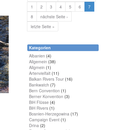
1
2
3
4
5
6
7
8
nächste Seite ›
letzte Seite »
Kategorien
Albanien
(4)
Allgemein
(38)
Allgmein
(1)
Artenvielfalt
(11)
Balkan Rivers Tour
(16)
Bankwatch
(7)
Bern Convention
(1)
Berner Konvention
(3)
BiH Flüsse
(4)
BiH Rivers
(1)
Bosnien-Herzegowina
(17)
Campaign Event
(1)
Drina
(2)