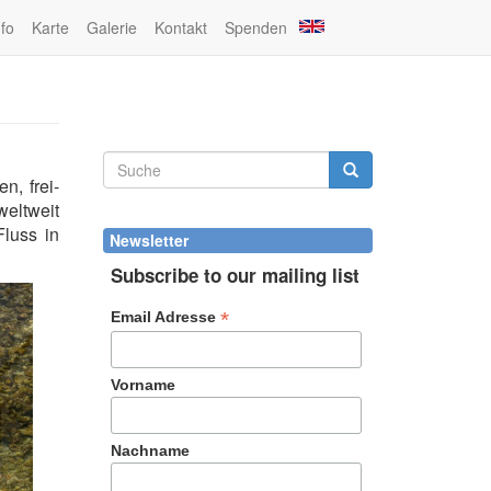
nfo
Karte
Galerie
Kontakt
Spenden
Suchformular
en, frei-
Suche
weltweit
luss in
Newsletter
Subscribe to our mailing list
*
Email Adresse
Vorname
Nachname