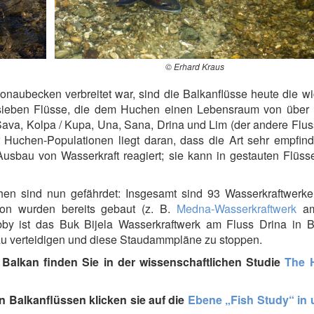
© Erhard Kraus
aubecken verbreitet war, sind die Balkanflüsse heute die wi
r sieben Flüsse, die dem Huchen einen Lebensraum von über
ava, Kolpa / Kupa, Una, Sana, Drina und Lim (der andere Fluss
 Huchen-Populationen liegt daran, dass die Art sehr empfind
sbau von Wasserkraft reagiert; sie kann in gestauten Flüsse
chen sind nun gefährdet: Insgesamt sind 93 Wasserkraftwerke
von wurden bereits gebaut (z. B.
Medna-Wasserkraftwerk
am
bby ist das Buk Bijela Wasserkraftwerk am Fluss Drina in B
zu verteidigen und diese Staudammpläne zu stoppen.
Balkan finden Sie in der wissenschaftlichen Studie
The 
 Balkanflüssen klicken sie auf die
Ebene „Fish Study“ in 