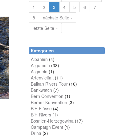
1
2
3
4
5
6
7
8
nächste Seite ›
letzte Seite »
Kategorien
Albanien
(4)
Allgemein
(38)
Allgmein
(1)
Artenvielfalt
(11)
Balkan Rivers Tour
(16)
Bankwatch
(7)
Bern Convention
(1)
Berner Konvention
(3)
BiH Flüsse
(4)
BiH Rivers
(1)
Bosnien-Herzegowina
(17)
Campaign Event
(1)
Drina
(2)