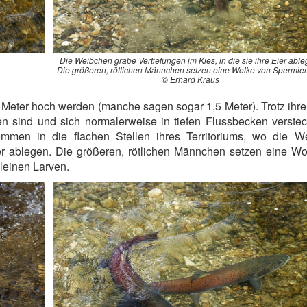
Die Weibchen grabe Vertiefungen im Kies, in die sie ihre Eier able
Die größeren, rötlichen Männchen setzen eine Wolke von Spermien 
© Erhard Kraus
 Meter hoch werden (manche sagen sogar 1,5 Meter). Trotz ihr
en sind und sich normalerweise in tiefen Flussbecken verste
ommen in die flachen Stellen ihres Territoriums, wo die W
ier ablegen. Die größeren, rötlichen Männchen setzen eine W
kleinen Larven.