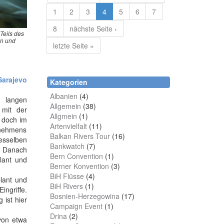
1
2
3
4
5
6
7
8
nächste Seite ›
Teils des
en und
letzte Seite »
Sarajevo
Kategorien
Albanien
(4)
 langen
Allgemein
(38)
 mit der
Allgmein
(1)
, doch im
Artenvielfalt
(11)
ernehmens
Balkan Rivers Tour
(16)
desselben
Bankwatch
(7)
. Danach
Bern Convention
(1)
lant und
Berner Konvention
(3)
BiH Flüsse
(4)
lant und
BiH Rivers
(1)
ingriffe.
Bosnien-Herzegowina
(17)
 ist hier
Campaign Event
(1)
Drina
(2)
von etwa