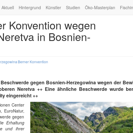
Aktuell
Hintergrund
Künstler
Studien
Öko-Masterplan
Fischi
r Konvention wegen
eretva in Bosnien-
erzegowina
Berner Konvention
n Beschwerde gegen Bosnien-Herzegowina wegen der Bewi
beren Neretva ++ Eine ähnliche Beschwerde wurde ber
y eingereicht ++
ionen Center
h, EuroNatur,
hwerde gegen
e Erhaltung
re und ihrer