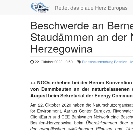
Rettet das blaue Herz Europas
Beschwerde an Berne
Direkt
zum
Staudämmen an der N
Inhalt
Herzegowina
22. Oktober 2020 - 9:59
Presseaussendung
Bosnien-H
++ NGOs erheben bei der Berner Konventio
von Dammbauten an der naturbelassenen o
August beim Sekretariat der Energy Communit
Am 22. Oktober 2020 haben die Naturschutzorganisat
for Environment, Aarhus Center Sarajevo, Riverwatc
ClientEarth und CEE Bankwatch Network eine Besc
Bosnien-Herzegowina beim
Übereinkommen über di
der europäischen wildlebenden Pflanzen und Tie