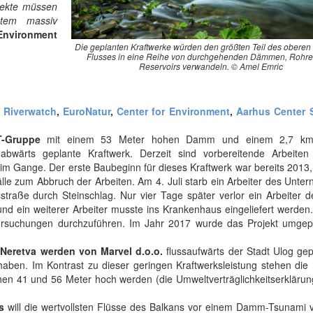
ojekte müssen
stem massiv
 Environment
Die geplanten Kraftwerke würden den größten Teil des oberen 
Flusses in eine Reihe von durchgehenden Dämmen, Rohr
Reservoirs verwandeln. © Amel Emric
n
Riverwatch
,
EuroNatur
,
Center for Environment
,
Aarhus Center 
T-Gruppe
mit einem 53 Meter hohen Damm und einem 2,7 km
abwärts geplante Kraftwerk. Derzeit sind vorbereitende Arbeiten
im Gange. Der erste Baubeginn für dieses Kraftwerk war bereits 2013
fälle zum Abbruch der Arbeiten. Am 4. Juli starb ein Arbeiter des Unt
tsstraße durch Steinschlag. Nur vier Tage später verlor ein Arbeiter 
d ein weiterer Arbeiter musste ins Krankenhaus eingeliefert werden
ntersuchungen durchzuführen. Im Jahr 2017 wurde das Projekt umgep
Neretva werden von Marvel d.o.o.
flussaufwärts der Stadt Ulog gep
ben. Im Kontrast zu dieser geringen Kraftwerksleistung stehen die E
en 41 und 56 Meter hoch werden (die Umweltverträglichkeitserklärung
s
will die wertvollsten Flüsse des Balkans vor einem Damm-Tsunami 