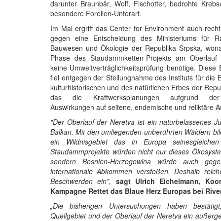
darunter Braunbär, Wolf, Fischotter, bedrohte Kreb
besondere Forellen-Unterart.
Im Mai ergriff das Center for Environment auch rechtl
gegen eine Entscheidung des Ministeriums für R
Bauwesen und Ökologie der Republika Srpska, wona
Phase des Staudammketten-Projekts am Oberlauf 
keine Umweltverträglichkeitsprüfung benötige. Diese
fiel entgegen der Stellungnahme des Instituts für die 
kulturhistorischen und des natürlichen Erbes der Repu
das die Kraftwerksplanungen aufgrund der
Auswirkungen auf seltene, endemische und reliktäre A
"Der Oberlauf der Neretva ist ein naturbelassenes 
Balkan. Mit den umliegenden unberührten Wäldern bil
ein Wildnisgebiet das in Europa seinesgleichen
Staudammprojekte würden nicht nur dieses Ökosyste
sondern Bosnien-Herzegowina würde auch gegen r
internationale Abkommen verstoßen. Deshalb reich
Beschwerden ein",
sagt Ulrich Eichelmann, Koor
Kampagne Rettet das Blaue Herz Europas bei Rive
„Die bisherigen Untersuchungen haben bestätig
Quellgebiet und der Oberlauf der Neretva ein außerg