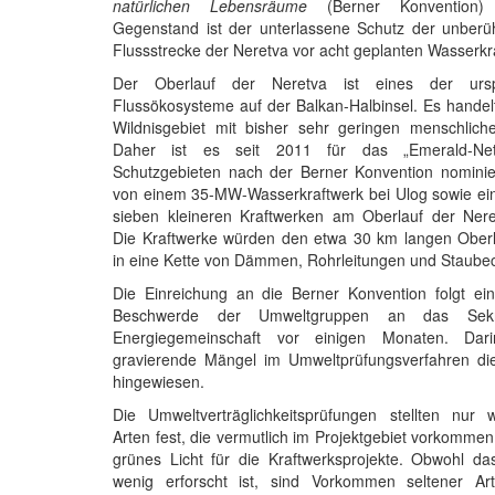
natürlichen Lebensräume
(Berner Konvention) e
Gegenstand ist der unterlassene Schutz der unberü
Flussstrecke der Neretva vor acht geplanten Wasserkr
Der Oberlauf der Neretva ist eines der urspr
Flussökosysteme auf der Balkan-Halbinsel. Es handel
Wildnisgebiet mit bisher sehr geringen menschliche
Daher ist es seit 2011 für das „Emerald-Ne
Schutzgebieten nach der Berner Konvention nominier
von einem 35-MW-Wasserkraftwerk bei Ulog sowie ein
sieben kleineren Kraftwerken am Oberlauf der Nere
Die Kraftwerke würden den etwa 30 km langen Oberla
in eine Kette von Dämmen, Rohrleitungen und Staube
Die Einreichung an die Berner Konvention folgt ein
Beschwerde der Umweltgruppen an das Sekre
Energiegemeinschaft vor einigen Monaten. Dar
gravierende Mängel im Umweltprüfungsverfahren die
hingewiesen.
Die Umweltverträglichkeitsprüfungen stellten nur 
Arten fest, die vermutlich im Projektgebiet vorkomme
grünes Licht für die Kraftwerksprojekte. Obwohl da
wenig erforscht ist, sind Vorkommen seltener Ar