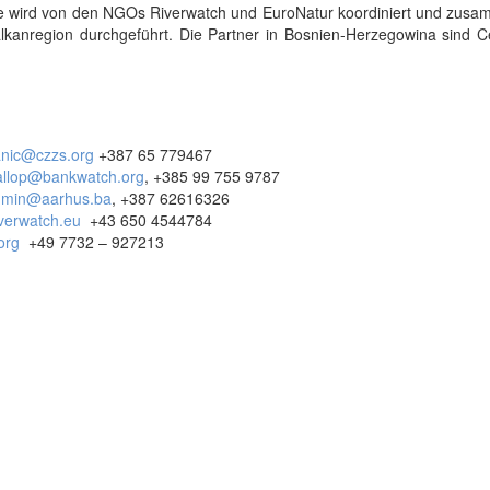
ne wird von den NGOs Riverwatch und EuroNatur koordiniert und zusa
kanregion durchgeführt. Die Partner in Bosnien-Herzegowina sind Ce
vanic@czzs.org
+387 65 779467
allop@bankwatch.org
, +385 99 755 9787
dmin@aarhus.ba
, +387 62616326
iverwatch.eu
+43 650 4544784
org
+49 7732 – 927213