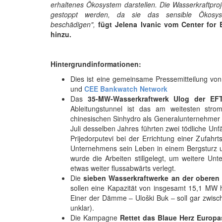
erhaltenes Ökosystem darstellen. Die Wasserkraftpr
gestoppt werden, da sie das sensible Ökosy
beschädigen",
fügt Jelena Ivanic vom Center for
hinzu.
Hintergrundinformationen:
Dies ist eine gemeinsame Pressemitteilung vo
und
CEE Bankwatch Network
Das
35-MW-Wasserkraftwerk Ulog der EF
Ableitungstunnel ist das am weitesten strom
chinesischen Sinhydro als Generalunternehmer 
Juli desselben Jahres führten zwei tödliche Un
Prijedorputevi bei der Errichtung einer Zufahr
Unternehmens sein Leben in einem Bergsturz un
wurde die Arbeiten stillgelegt, um weitere U
etwas weiter flussabwärts verlegt.
Die
sieben Wasserkraftwerke an der oberen 
sollen eine Kapazität von insgesamt 15,1 MW ha
Einer der Dämme – Uloški Buk – soll gar zwisch
unklar).
Die Kampagne
Rettet das Blaue Herz Europa