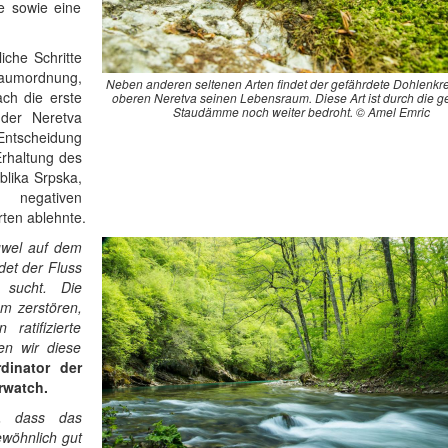
se sowie eine
iche Schritte
aumordnung,
Neben anderen seltenen Arten findet der gefährdete Dohlenkre
ch die erste
oberen Neretva seinen Lebensraum. Diese Art ist durch die g
Staudämme noch weiter bedroht. © Amel Emric
der Neretva
 Entscheidung
Erhaltung des
blika Srpska,
 negativen
rten ablehnte.
Juwel auf dem
det der Fluss
 sucht. Die
m zerstören,
atifizierte
en wir diese
dinator der
rwatch.
t, dass das
ewöhnlich gut