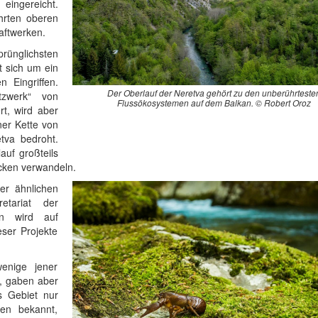
ingereicht.
hrten oberen
aftwerken.
ünglichsten
t sich um ein
n Eingriffen.
Der Oberlauf der Neretva gehört zu den unberührteste
tzwerk“ von
Flussökosystemen auf dem Balkan. © Robert Oroz
t, wird aber
er Kette von
tva bedroht.
uf großteils
cken verwandeln.
er ähnlichen
tariat der
in wird auf
ser Projekte
wenige jener
n, gaben aber
s Gebiet nur
ten bekannt,