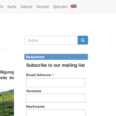
nfo
Karte
Galerie
Kontakt
Spenden
Suchformular
Suche
Newsletter
Subscribe to our mailing list
lligung
*
Email Adresse
eits im
Vorname
Nachname