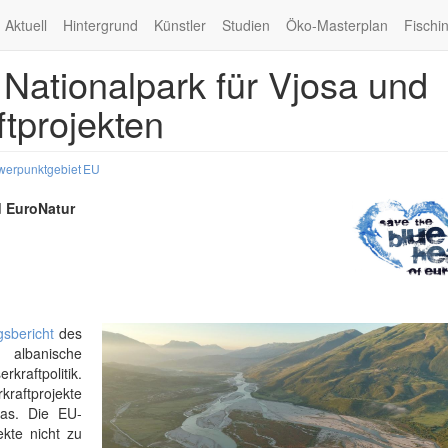
Aktuell
Hintergrund
Künstler
Studien
Öko-Masterplan
Fischi
Nationalpark für Vjosa und
tprojekten
werpunktgebiet
EU
d EuroNatur
gsbericht
des
 albanische
kraftpolitik.
kraftprojekte
pas. Die EU-
ekte nicht zu