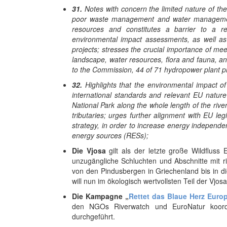
31.
Notes with concern the limited nature of the
poor waste management and water management,
resources and constitutes a barrier to a re
environmental impact assessments, as well as t
projects; stresses the crucial importance of mee
landscape, water resources, flora and fauna, and
to the Commission, 44 of 71 hydropower plant pr
32.
Highlights that the environmental impact o
international standards and relevant EU nature
National Park along the whole length of the riv
tributaries; urges further alignment with EU legi
strategy, in order to increase energy independ
energy sources (RESs);
Die Vjosa
gilt als der letzte große Wildfluss
unzugängliche Schluchten und Abschnitte mit r
von den Pindusbergen in Griechenland bis in d
will nun im ökologisch wertvollsten Teil der Vj
Die Kampagne „
Rettet das Blaue Herz Euro
den NGOs Riverwatch und EuroNatur koordi
durchgeführt.