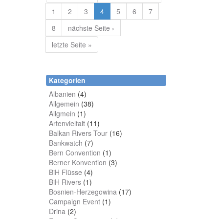
1
2
3
4
5
6
7
8
nächste Seite ›
letzte Seite »
Kategorien
Albanien
(4)
Allgemein
(38)
Allgmein
(1)
Artenvielfalt
(11)
Balkan Rivers Tour
(16)
Bankwatch
(7)
Bern Convention
(1)
Berner Konvention
(3)
BiH Flüsse
(4)
BiH Rivers
(1)
Bosnien-Herzegowina
(17)
Campaign Event
(1)
Drina
(2)