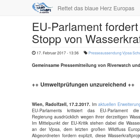
Rettet das blaue Herz Europas
EU-Parlament fordert 
Direkt
zum
Stopp von Wasserkraf
Inhalt
17. Februar 2017 - 13:36
Presseaussendung
Vjosa
Sch
Gemeinsame Pressemitteilung von Riverwatch un
++ Umweltprüfungen unzureichend ++
Wien, Radolfzell, 17.2.2017.
Im
aktuellen Erweiterun
EU-Parlaments kritisiert das EU-Parlament die
Regierung ausdrücklich wegen ihrer derzeitigen Wasser
Im Mittelpunkt der EU-Kritik stehen dabei die Wasser
an der Vjosa, dem letzten großen Wildfluss Euro
Abgeordneten fordern explizit, diese Wasserkraftproj