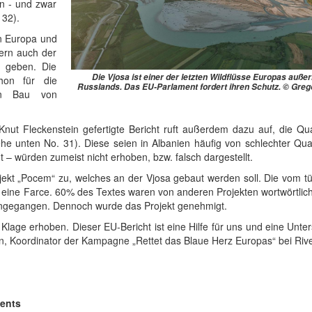
en - und zwar
 32).
in Europa und
dern auch der
e geben. Die
Die Vjosa ist einer der letzten Wildflüsse Europas auße
hon für die
Russlands. Das EU-Parlament fordert ihren Schutz. © Greg
en Bau von
ut Fleckenstein gefertigte Bericht ruft außerdem dazu auf, die Qual
unten No. 31). Diese seien in Albanien häufig von schlechter Quali
 – würden zumeist nicht erhoben, bzw. falsch dargestellt.
jekt „Pocem“ zu, welches an der Vjosa gebaut werden soll. Die vom t
 eine Farce. 60% des Textes waren von anderen Projekten wortwörtlich
 eingegangen. Dennoch wurde das Projekt genehmigt.
 Klage erhoben. Dieser EU-Bericht ist eine Hilfe für uns und eine Unte
ann, Koordinator der Kampagne „Rettet das Blaue Herz Europas“ bei Riv
ents