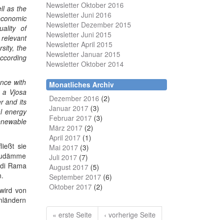
Newsletter Oktober 2016
ll as the
Newsletter Juni 2016
economic
Newsletter Dezember 2015
ality of
Newsletter Juni 2015
 relevant
Newsletter April 2015
sity, the
Newsletter Januar 2015
according
Newsletter Oktober 2014
ance with
Monatliches Archiv
f a Vjosa
Dezember 2016
(2)
r and its
Januar 2017
(3)
al energy
Februar 2017
(3)
renewable
März 2017
(2)
April 2017
(1)
ließt sie
Mai 2017
(3)
taudämme
Juli 2017
(7)
 Edi Rama
August 2017
(5)
n.
September 2017
(6)
Oktober 2017
(2)
wird von
nländern
« erste Seite
‹ vorherige Seite