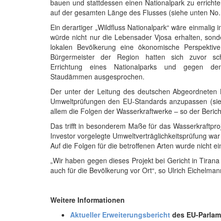
bauen und stattdessen einen Nationalpark zu erricht
auf der gesamten Länge des Flusses (siehe unten No.
Ein derartiger „Wildfluss Nationalpark“ wäre einmalig 
würde nicht nur die Lebensader Vjosa erhalten, son
lokalen Bevölkerung eine ökonomische Perspektiv
Bürgermeister der Region hatten sich zuvor sc
Errichtung eines Nationalparks und gegen d
Staudämmen ausgesprochen.
Der unter der Leitung des deutschen Abgeordneten Kn
Umweltprüfungen den EU-Standards anzupassen (siehe 
allem die Folgen der Wasserkraftwerke – so der Bericht
Das trifft in besonderem Maße für das Wasserkraftpro
Investor vorgelegte Umweltverträglichkeitsprüfung war
Auf die Folgen für die betroffenen Arten wurde nicht
„Wir haben gegen dieses Projekt bei Gericht in Tirana
auch für die Bevölkerung vor Ort“, so Ulrich Eichelm
Weitere Informationen
Aktueller Erweiterungsbericht
des EU-Parlam