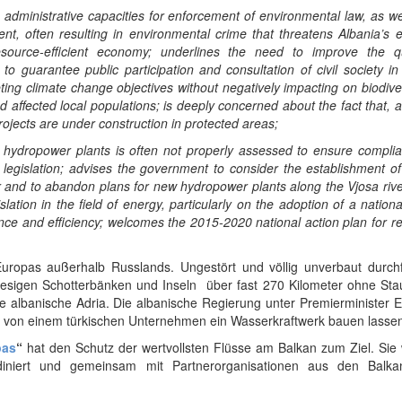
 administrative capacities for enforcement of environmental law, as we
 often resulting in environmental crime that threatens Albania’s 
source-efficient economy; underlines the need to improve the qu
o guarantee public participation and consultation of civil society in
ting climate change objectives without negatively impacting on biodiver
 affected local populations; is deeply concerned about the fact that, 
ojects are under construction in protected areas;
f hydropower plants is often not properly assessed to ensure compli
 legislation; advises the government to consider the establishment o
er and to abandon plans for new hydropower plants along the Vjosa rive
slation in the field of energy, particularly on the adoption of a nation
ence and efficiency; welcomes the 2015-2020 national action plan for 
 Europas außerhalb Russlands. Ungestört und völlig unverbaut durchf
iesigen Schotterbänken und Inseln ­ über fast 270 Kilometer ohne S
ie albanische Adria. Die albanische Regierung unter Premierminister
osa von einem türkischen Unternehmen ein Wasserkraftwerk bauen lasse
pas
“
hat den Schutz der wertvollsten Flüsse am Balkan zum Ziel. Sie 
niert und gemeinsam mit Partnerorganisationen aus den Balka